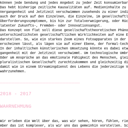
können jede Sendung und jedes Angebot zu jeder Zeit konsumierbar
Das hebt bisherige zeitliche Kausalitäten auf. Medieninhalte zu 
Vergangenheit und Jetztzeit verschwimmen zusehends zu einer indi
auch der Druck auf den Einzelnen, die Einzelne, im gesellschaftl
Überforderungssymptomen, bis hin zur Totalverweigerung, oder Rüc
latenter Zukunfts-, Fremden- oder Innovationsangst.
Das Konzept von flat soll diese gesellschaftstheoretischen Phäno
unterschiedlichsten gesellschaftlichen Wirklichkeiten auf eine E
darstellen. So, wie ein starkes Zoom eines Fotoapparates in der 
erscheinen lässt, als lägen sie auf einer Ebene, der formal-tech
In der inhaltlichen künstlerischen Umsetzung könnte es dabei etw
gangenheit mit der Jetztzeit verschwimmt. Um technologische Umbr
Oder um Ansprüche an das emotionale Fähigkeit des Menschen, glei
pluralistischen Gesellschaft zurechtzukommen und gleichzeitig di
damit wie in einem Streamingdienst des Lebens die jederzeitige V
wahrzunehmen.
____________________________
2018 - 2017
WAHRNEHMUNG
Wir erleben die Welt über das, was wir sehen, hören, fühlen, rie
Aber das ist komplexer, als wir uns das gemeinhin vorstellen. Sc