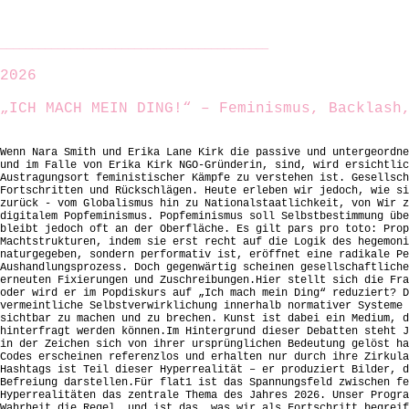
__________________________________________
2026
„ICH MACH MEIN DING!“ – Feminismus, Backlash
Wenn Nara Smith und Erika Lane Kirk die passive und untergeordne
und im Falle von Erika Kirk NGO-Gründerin, sind, wird ersichtlic
Austragungsort feministischer Kämpfe zu verstehen ist. Gesellsch
Fortschritten und Rückschlägen. Heute erleben wir jedoch, wie si
zurück - vom Globalismus hin zu Nationalstaatlichkeit, von Wir z
digitalem Popfeminismus. Popfeminismus soll Selbstbestimmung übe
bleibt jedoch oft an der Oberfläche. Es gilt pars pro toto: Prop
Machtstrukturen, indem sie erst recht auf die Logik des hegemoni
naturgegeben, sondern performativ ist, eröffnet eine radikale Pe
Aushandlungsprozess. Doch gegenwärtig scheinen gesellschaftliche
erneuten Fixierungen und Zuschreibungen.Hier stellt sich die Fra
oder wird er im Popdiskurs auf „Ich mach mein Ding“ reduziert? D
vermeintliche Selbstverwirklichung innerhalb normativer Systeme 
sichtbar zu machen und zu brechen. Kunst ist dabei ein Medium, d
hinterfragt werden können.Im Hintergrund dieser Debatten steht J
in der Zeichen sich von ihrer ursprünglichen Bedeutung gelöst ha
Codes erscheinen referenzlos und erhalten nur durch ihre Zirkula
Hashtags ist Teil dieser Hyperrealität – er produziert Bilder, d
Befreiung darstellen.Für flat1 ist das Spannungsfeld zwischen fe
Hyperrealitäten das zentrale Thema des Jahres 2026. Unser Progra
Wahrheit die Regel, und ist das, was wir als Fortschritt begreif