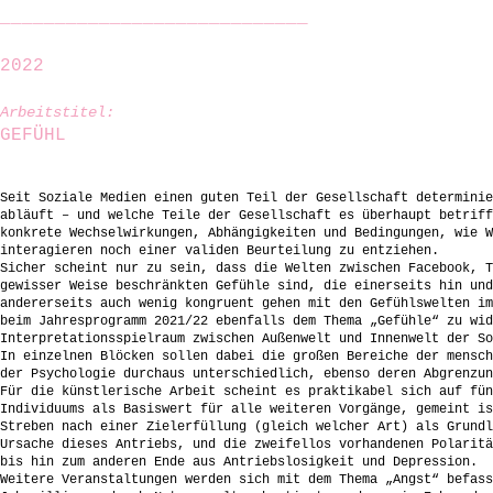
____________________________
2022
Arbeitstitel:
GEFÜHL
Seit Soziale Medien einen guten Teil der Gesellschaft determinie
abläuft – und welche Teile der Gesellschaft es überhaupt betriff
konkrete Wechselwirkungen, Abhängigkeiten und Bedingungen, wie W
interagieren noch einer validen Beurteilung zu entziehen.
Sicher scheint nur zu sein, dass die Welten zwischen Facebook, T
gewisser Weise beschränkten Gefühle sind, die einerseits hin und
andererseits auch wenig kongruent gehen mit den Gefühlswelten im
beim Jahresprogramm 2021/22 ebenfalls dem Thema „Gefühle“ zu wid
Interpretationsspielraum zwischen Außenwelt und Innenwelt der So
In einzelnen Blöcken sollen dabei die großen Bereiche der mensch
der Psychologie durchaus unterschiedlich, ebenso deren Abgrenzun
Für die künstlerische Arbeit scheint es praktikabel sich auf fün
Individuums als Basiswert für alle weiteren Vorgänge, gemeint is
Streben nach einer Zielerfüllung (gleich welcher Art) als Grundl
Ursache dieses Antriebs, und die zweifellos vorhandenen Polaritä
bis hin zum anderen Ende aus Antriebslosigkeit und Depression.
Weitere Veranstaltungen werden sich mit dem Thema „Angst“ befass