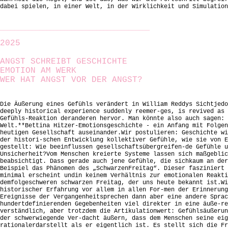
dabei spielen, in einer Welt, in der Wirklichkeit und Simulation
__________________________________________
2025
ANGST SCHREIBT GESCHICHTE
EMOTION AM WERK
WER HAT ANGST VOR DER ANGST?
Die Äußerung eines Gefühls verändert in William Reddys Sichtjedo
deeply historical experience suddenly reemer-ges, is revived as 
Gefühls-Reaktion deranderen hervor. Man könnte also auch sagen: 
Welt.**Bettina Hitzer-Emotionsgeschichte - ein Anfang mit Folgen
heutigen Gesellschaft auseinander.Wir postulieren: Geschichte wi
der histori-schen Entwicklung kollektiver Gefühle, wie sie von E
gestellt: Wie beeinflussen gesellschaftsübergreifen-de Gefühle u
Unsicherheit?Vom Menschen kreierte Systeme lassen sich maßgeblic
beabsichtigt. Dass gerade auch jene Gefühle, die sichkaum an der
Beispiel das Phänomen des „SchwarzenFreitag“. Dieser fasziniert 
minimal erscheint undin keinem Verhältnis zur emotionalen Reakti
demfolgeschweren schwarzen Freitag, der uns heute bekannt ist.Wi
historischer Erfahrung vor allem in allen For-men der Erinnerung
Ereignisse der Vergangenheitsprechen dann aber eine andere Sprac
hundertdefinierenden Gegebenheiten viel direkter in eine äuße-re
verständlich, aber trotzdem die Artikulationwert: Gefühlsäußerun
der schwerwiegende Ver-dacht äußern, dass dem Menschen seine eig
rationalerdarstellt als er eigentlich ist. Es stellt sich die Fr