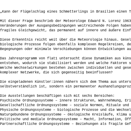
„Kann der Flügelschlag eines Schmetterlings in Brasilien einen T
Mit dieser Frage beschrieb der Meteorologe Edward N. Lorenz 1963
Veränderungen der Ausgangsbedingungen weitreichende Folgen haben
fragiles Gleichgewicht, das permanent auf innere und äußere Einf
Diese Erkenntnis reicht weit über die Meteorologie hinaus. Gesel
biologische Prozesse folgen ebenfalls komplexen Regelkreisen, de
Begegnungen oder minimale Verschiebungen können Entwicklungen au
Das Jahresprogramm von flat1 untersucht diese Dynamiken aus küns
entstehen, wodurch sie stabilisiert werden und welche Faktoren s
Welche Wechselwirkungen bestehen zwischen individuellen und gese
komplexer Netzwerke, die sich gegenseitig beeinflussen?
Die eingeladenen Künstler:innen nähern sich dem Thema aus unters
selbstverständlich ist, sondern ein permanenter Aushandlungsproz
Die Ausstellungen beschäftigen sich mit sechs Bereichen:
Psychische Ordnungssysteme – innere Strukturen, Wahrnehmung, Eri
Gesellschaftliche Ordnungssysteme – soziale Normen, Rituale und 
Physische Ordnungssysteme – biologische Prozesse und die Wechsel
Naturgebundene Ordnungssysteme – ökologische Kreisläufe, Klima u
Politische und mediale Ordnungssysteme – Macht, Information, Öff
Partnerschaftliche Ordnungssysteme – Beziehungen als fragile Gef