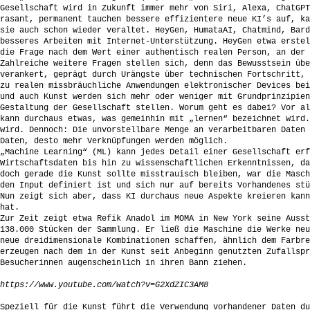
Gesellschaft wird in Zukunft immer mehr von Siri, Alexa, ChatGPT
rasant, permanent tauchen bessere effizientere neue KI’s auf, ka
sie auch schon wieder veraltet. HeyGen, HumataAI, Chatmind, Bard
besseres Arbeiten mit Internet-Unterstützung. HeyGen etwa erstel
die Frage nach dem Wert einer authentisch realen Person, an der 
Zahlreiche weitere Fragen stellen sich, denn das Bewusstsein übe
verankert, geprägt durch Urängste über technischen Fortschritt, 
zu realen missbräuchliche Anwendungen elektronischer Devices bei
und auch Kunst werden sich mehr oder weniger mit Grundprinzipien
Gestaltung der Gesellschaft stellen. Worum geht es dabei? Vor al
kann durchaus etwas, was gemeinhin mit „lernen“ bezeichnet wird.
wird. Dennoch: Die unvorstellbare Menge an verarbeitbaren Daten 
Daten, desto mehr Verknüpfungen werden möglich.
„Machine Learning“ (ML) kann jedes Detail einer Gesellschaft er
Wirtschaftsdaten bis hin zu wissenschaftlichen Erkenntnissen, da
doch gerade die Kunst sollte misstrauisch bleiben, war die Masch
den Input definiert ist und sich nur auf bereits Vorhandenes stü
Nun zeigt sich aber, dass KI durchaus neue Aspekte kreieren kann
hat.
Zur Zeit zeigt etwa Refik Anadol im MOMA in New York seine Ausst
138.000 Stücken der Sammlung. Er ließ die Maschine die Werke neu
neue dreidimensionale Kombinationen schaffen, ähnlich dem Farbre
erzeugen nach dem in der Kunst seit Anbeginn genutzten Zufallspr
Besucherinnen augenscheinlich in ihren Bann ziehen.
https://www.youtube.com/watch?v=G2XdZIC3AM8
Speziell für die Kunst führt die Verwendung vorhandener Daten du