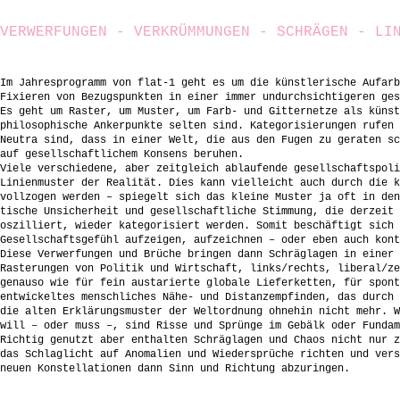
VERWERFUNGEN - VERKRÜMMUNGEN - SCHRÄGEN - LIN
Im Jahresprogramm von flat-1 geht es um die künstlerische Aufarb
Fixieren von Bezugspunkten in einer immer undurchsichtigeren ges
Es geht um Raster, um Muster, um Farb- und Gitternetze als künst
philosophische Ankerpunkte selten sind. Kategorisierungen rufen 
Neutra sind, dass in einer Welt, die aus den Fugen zu geraten sc
auf gesellschaftlichem Konsens beruhen.
Viele verschiedene, aber zeitgleich ablaufende gesellschaftspoli
Linienmuster der Realität. Dies kann vielleicht auch durch die k
vollzogen werden – spiegelt sich das kleine Muster ja oft in den
tische Unsicherheit und gesellschaftliche Stimmung, die derzeit 
oszilliert, wieder kategorisiert werden. Somit beschäftigt sich 
Gesellschaftsgefühl aufzeigen, aufzeichnen – oder eben auch kont
Diese Verwerfungen und Brüche bringen dann Schräglagen in einer 
Rasterungen von Politik und Wirtschaft, links/rechts, liberal/ze
genauso wie für fein austarierte globale Lieferketten, für spont
entwickeltes menschliches Nähe- und Distanzempfinden, das durch 
die alten Erklärungsmuster der Weltordnung ohnehin nicht mehr. W
will – oder muss –, sind Risse und Sprünge im Gebälk oder Fundam
Richtig genutzt aber enthalten Schräglagen und Chaos nicht nur z
das Schlaglicht auf Anomalien und Wiedersprüche richten und vers
neuen Konstellationen dann Sinn und Richtung abzuringen.