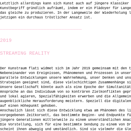
Letztlich allerdings kann sich Kunst auch auf jüngere Klassiker 
Kunstbegriff gründlich aufräumt, indem er ein Plädoyer für Lange
das gleiche zu produzieren. In der Langeweile der Wiederholung l
jetzigen ein durchaus tröstlicher Ansatz ist.
____________________________
2019
STREAMING REALITY
Der Kunstraum flat1 widmet sich im Jahr 2019 gemeinsam mit den t
Nebeneinander von Ereignissen, Phänomenen und Prozessen in unser
parallele Entwicklungen unsere Wahrnehmung, unser Denken und uns
Strategien geeignet sind, diese vielschichtigen Zusammenhänge si
Unsere Gesellschaft könnte auch als eine Epoche der Simultanität
Ansprüche an das Individuum von so konträren Zielkonflikten gepr
und lokal agieren, Spezialfähigkeiten erwerben und die Allgemein
augenblickliche Herausforderung meistern. Speziell die digitalen
auf einen Höhepunkt gehoben.
Anschaulich lässt sich diese Entwicklung etwa am Phänomen des li
vorgegebenen Zeitkorsett, das bestimmte Beginn- und Endpunkte fü
jüngere Generationen mittlerweile zu einem unverständlichen Anac
Die Vorstellung, sich für eine bestimmte Sendung zu einem von Dr
scheint ihnen abwegig und umständlich. Sind sie vielmehr die Gle