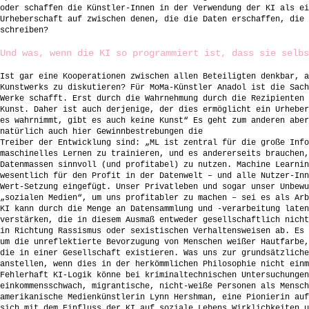
oder schaffen die Künstler-Innen in der Verwendung der KI als ei
Urheberschaft auf zwischen denen, die die Daten erschaffen, die 
schreiben?
Und was, wenn die KI so programmiert ist, dass sie selbs
Ist gar eine Kooperationen zwischen allen Beteiligten denkbar, a
Kunstwerks zu diskutieren? Für MoMa-Künstler Anadol ist die Sach
Werke schafft. Erst durch die Wahrnehmung durch die Rezipienten 
Kunst. Daher ist auch derjenige, der dies ermöglicht ein Urheber
es wahrnimmt, gibt es auch keine Kunst“ Es geht zum anderen aber
natürlich auch hier Gewinnbestrebungen die
Treiber der Entwicklung sind: „ML ist zentral für die große Info
maschinelles Lernen zu trainieren, und es andererseits brauchen,
Datenmassen sinnvoll (und profitabel) zu nutzen. Machine Learnin
wesentlich für den Profit in der Datenwelt – und alle Nutzer-Inn
Wert-Setzung eingefügt. Unser Privatleben und sogar unser Unbewu
„sozialen Medien“, um uns profitabler zu machen – sei es als Arb
KI kann durch die Menge an Datensammlung und -verarbeitung laten
verstärken, die in diesem Ausmaß entweder gesellschaftlich nicht
in Richtung Rassismus oder sexistischen Verhaltensweisen ab. Es 
um die unreflektierte Bevorzugung von Menschen weißer Hautfarbe,
die in einer Gesellschaft existieren. Was uns zur grundsätzliche
anstellen, wenn dies in der herkömmlichen Philosophie nicht einm
Fehlerhaft KI-Logik könne bei kriminaltechnischen Untersuchungen
einkommensschwach, migrantische, nicht-weiße Personen als Mensch
amerikanische Medienkünstlerin Lynn Hershman, eine Pionierin auf
sich mit dem Einfluss der KI auf soziale Lebens Wirklichkeiten u