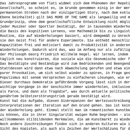
Das Jahresprogramm von flat1 widmet sich dem Phänomen der Repeti
Gesellschaft, so scheint es, im Grunde genommen einig in der Wer
permanenten Streben nach der einzigartigen Story, nach dem exklu
Ebene beinhaltet) gilt DAS MORE OF THE SAME als langweilig und m
Grundprinzip, ohne dem gesellschaftliche Entwicklung nicht mögli
jeder Musiker oder Sportler bestätigt, der in tausenden Wiederho
die Basis des kognitiven Lernens, von Mathematik bis zu Linguist
Routine, die auf Wiederholungen basiert, wird demgemäß zu Unrech
sie den Geist frei für andere Experimente. Sie enthebt menschlic
Kapazitäten frei und motiviert damit zu Produktivität in anderen
Wiederholungen. Dadurch wird das, was im Anfang nur als zufällig
der Philosoph Georg Friedrich Willhelm Hegel. Wir lernen, indem 
täglich neu konstruieren, die soziale wie die ökonomische oder f
Das Bestätigte und Beständige wird zum Bedrückenden und Beengend
Stattdessen wird dann etwa nach Abwechslung gerufen und etwa ein
purer Provokation, um sich selbst wieder zu spüren, in Frage ges
Populismus mit senem Versprechen zu einfacheren Lösungen, wie er
Dieser durchaus Demokratie gefährdende Vorgang lässt sich in der
wichtige Vorgänge in der Geschichte immer wiederholen, inklusive
als Farce, und dann als Tragödie“, was durch aktuelle politische
genährtem Selbstzerstörungstrieb gerade bestätigt wird.
Kunst hat die Aufgabe, diesen Diskrepanzen der Wertezuschreibung
Interpretationen der Iteration auf den Grund gehen. Das ist kein
der Wiederholung geht. Einmal stellt man im romantischen Kunstbe
zu können, die in ihrer Singularität ewigen Ruhm begründen – als
willkommenen stilbildenden Merkmalen, die am Kunstmarkt zu Wiede
Noch andere Zuschreibungen finden sich in anderen Kulturen wie i
Sicht des Kopisten, als auch als Zeichen der Wertschätzung für d