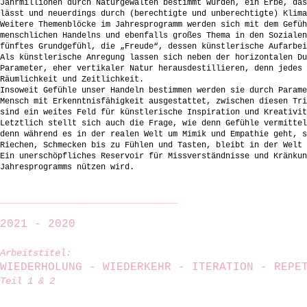
Jahrmillionen durch Naturgewalten bestimmt wurden, ein Erbe, das
lässt und neuerdings durch (berechtigte und unberechtigte) Klima
Weitere Themenblöcke im Jahresprogramm werden sich mit dem Gefüh
menschlichen Handelns und ebenfalls großes Thema in den Sozialen
fünftes Grundgefühl, die „Freude“, dessen künstlerische Aufarbei
Als künstlerische Anregung lassen sich neben der horizontalen Du
Parameter, eher vertikaler Natur herausdestillieren, denn jedes 
Räumlichkeit und Zeitlichkeit.
Insoweit Gefühle unser Handeln bestimmen werden sie durch Parame
Mensch mit Erkenntnisfähigkeit ausgestattet, zwischen diesen Tri
sind ein weites Feld für künstlerische Inspiration und Kreativit
Letztlich stellt sich auch die Frage, wie denn Gefühle vermittel
denn während es in der realen Welt um Mimik und Empathie geht, s
Riechen, Schmecken bis zu Fühlen und Tasten, bleibt in der Welt 
Ein unerschöpfliches Reservoir für Missverständnisse und Kränkun
Jahresprogramms nützen wird.
_____________________________________
2021 - 2020
Arbeitstitel:
WIEDERHOLUNG - WIEDERKEHR - ITERATION - REP
Teil 1 & 2