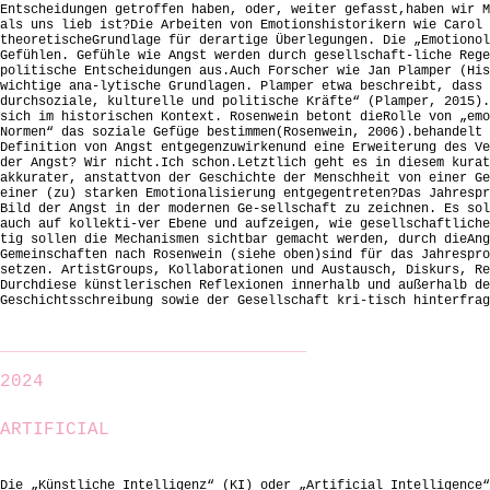
Entscheidungen getroffen haben, oder, weiter gefasst,haben wir M
als uns lieb ist?Die Arbeiten von Emotionshistorikern wie Carol 
theoretischeGrundlage für derartige Überlegungen. Die „Emotionol
Gefühlen. Gefühle wie Angst werden durch gesellschaft-liche Rege
politische Entscheidungen aus.Auch Forscher wie Jan Plamper (His
wichtige ana-lytische Grundlagen. Plamper etwa beschreibt, dass 
durchsoziale, kulturelle und politische Kräfte“ (Plamper, 2015).
sich im historischen Kontext. Rosenwein betont dieRolle von „emo
Normen“ das soziale Gefüge bestimmen(Rosenwein, 2006).behandelt 
Definition von Angst entgegenzuwirkenund eine Erweiterung des Ve
der Angst? Wir nicht.Ich schon.Letztlich geht es in diesem kurat
akkurater, anstattvon der Geschichte der Menschheit von einer Ge
einer (zu) starken Emotionalisierung entgegentreten?Das Jahrespr
Bild der Angst in der modernen Ge-sellschaft zu zeichnen. Es sol
auch auf kollekti-ver Ebene und aufzeigen, wie gesellschaftliche
tig sollen die Mechanismen sichtbar gemacht werden, durch dieAng
Gemeinschaften nach Rosenwein (siehe oben)sind für das Jahrespro
setzen. ArtistGroups, Kollaborationen und Austausch, Diskurs, Re
Durchdiese künstlerischen Reflexionen innerhalb und außerhalb de
Geschichtsschreibung sowie der Gesellschaft kri-tisch hinterfr
________________________________________
2024
ARTIFICIAL
Die „Künstliche Intelligenz“ (KI) oder „Artificial Intelligence“