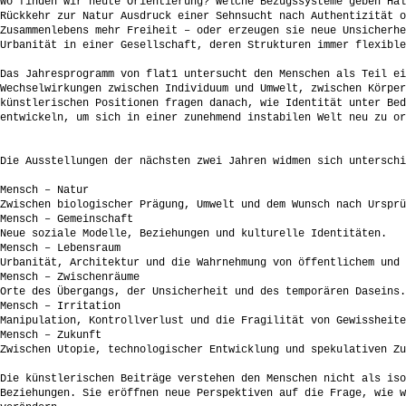
Wo finden wir heute Orientierung? Welche Bezugssysteme geben Hal
Rückkehr zur Natur Ausdruck einer Sehnsucht nach Authentizität o
Zusammenlebens mehr Freiheit – oder erzeugen sie neue Unsicherhe
Urbanität in einer Gesellschaft, deren Strukturen immer flexible
Das Jahresprogramm von flat1 untersucht den Menschen als Teil ei
Wechselwirkungen zwischen Individuum und Umwelt, zwischen Körper
künstlerischen Positionen fragen danach, wie Identität unter Bed
entwickeln, um sich in einer zunehmend instabilen Welt neu zu or
Die Ausstellungen der nächsten zwei Jahren widmen sich unterschi
Mensch – Natur
Zwischen biologischer Prägung, Umwelt und dem Wunsch nach Ursprü
Mensch – Gemeinschaft
Neue soziale Modelle, Beziehungen und kulturelle Identitäten.
Mensch – Lebensraum
Urbanität, Architektur und die Wahrnehmung von öffentlichem und 
Mensch – Zwischenräume
Orte des Übergangs, der Unsicherheit und des temporären Daseins.
Mensch – Irritation
Manipulation, Kontrollverlust und die Fragilität von Gewissheite
Mensch – Zukunft
Zwischen Utopie, technologischer Entwicklung und spekulativen Zu
Die künstlerischen Beiträge verstehen den Menschen nicht als iso
Beziehungen. Sie eröffnen neue Perspektiven auf die Frage, wie w