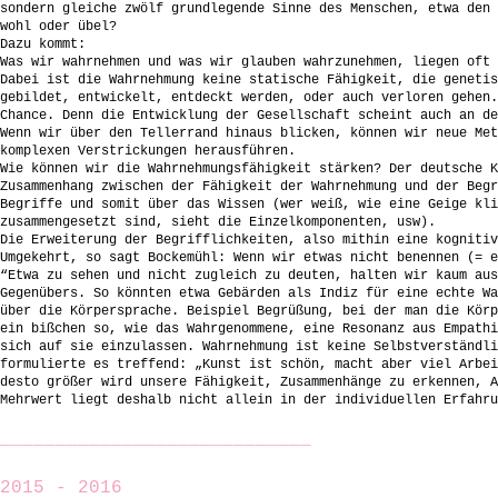
sondern gleiche zwölf grundlegende Sinne des Menschen, etwa den 
wohl oder übel?
Dazu kommt:
Was wir wahrnehmen und was wir glauben wahrzunehmen, liegen oft 
Dabei ist die Wahrnehmung keine statische Fähigkeit, die genetis
gebildet, entwickelt, entdeckt werden, oder auch verloren gehen.
Chance. Denn die Entwicklung der Gesellschaft scheint auch an de
Wenn wir über den Tellerrand hinaus blicken, können wir neue Met
komplexen Verstrickungen herausführen.
Wie können wir die Wahrnehmungsfähigkeit stärken? Der deutsche K
Zusammenhang zwischen der Fähigkeit der Wahrnehmung und der Begr
Begriffe und somit über das Wissen (wer weiß, wie eine Geige kli
zusammengesetzt sind, sieht die Einzelkomponenten, usw).
Die Erweiterung der Begrifflichkeiten, also mithin eine kognitiv
Umgekehrt, so sagt Bockemühl: Wenn wir etwas nicht benennen (= e
“Etwa zu sehen und nicht zugleich zu deuten, halten wir kaum aus
Gegenübers. So könnten etwa Gebärden als Indiz für eine echte Wa
über die Körpersprache. Beispiel Begrüßung, bei der man die Körp
ein bißchen so, wie das Wahrgenommene, eine Resonanz aus Empathi
sich auf sie einzulassen. Wahrnehmung ist keine Selbstverständli
formulierte es treffend: „Kunst ist schön, macht aber viel Arbei
desto größer wird unsere Fähigkeit, Zusammenhänge zu erkennen, A
Mehrwert liegt deshalb nicht allein in der individuellen Erfahru
____________________________
2015 - 2016